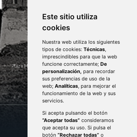
Este sitio utiliza
cookies
Nuestra web utiliza los siguientes
tipos de cookies:
Técnicas
,
imprescindibles para que la web
funcione correctamente;
De
Plaza Mayor 4
22400
MONZÓN
- ARAGÓN
(ESPAÑA)
personalización,
para recordar
· (34) 974 400 700 ·
sus preferencias de uso de la
sac@monzon.es
web;
Analíticas
, para mejorar el
monzon.es
funcionamiento de la web y sus
servicios.
Si acepta pulsando el botón
CONTACTO
MAPA WEB
“Aceptar todas”
consideramos
AVISO LEGAL
que acepta su uso. Si pulsa el
PROTECCIÓN DE DATOS
botón
“Rechazar todas”
o
POLÍTICA DE COOKIES