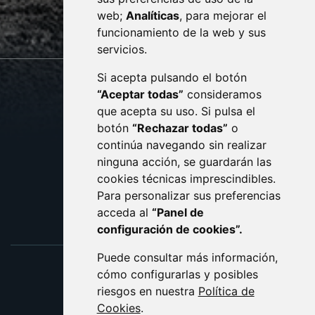
web;
Analíticas
, para mejorar el
monzon.es
funcionamiento de la web y sus
servicios.
Si acepta pulsando el botón
CONTACTO
MAPA WEB
“Aceptar todas”
consideramos
AVISO LEGAL
que acepta su uso. Si pulsa el
PROTECCIÓN DE DATOS
botón
“Rechazar todas”
o
POLÍTICA DE COOKIES
ACCESIBILIDAD
continúa navegando sin realizar
ninguna acción, se guardarán las
ENLACE EXTERNO AL C
cookies técnicas imprescindibles.
Para personalizar sus preferencias
acceda al
“Panel de
configuración de cookies”.
Puede consultar más información,
cómo configurarlas y posibles
riesgos en nuestra
Política de
Cookies
.