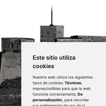
Este sitio utiliza
cookies
Nuestra web utiliza los siguientes
tipos de cookies:
Técnicas
,
imprescindibles para que la web
funcione correctamente;
De
Plaza Mayor 4
22400
MONZÓN
- ARAGÓN
(ESPAÑA)
personalización,
para recordar
· (34) 974 400 700 ·
sus preferencias de uso de la
sac@monzon.es