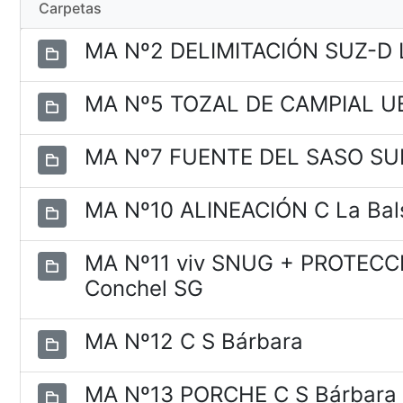
Carpetas
MA Nº2 DELIMITACIÓN SUZ-D 
MA Nº5 TOZAL DE CAMPIAL U
MA Nº7 FUENTE DEL SASO SU
MA Nº10 ALINEACIÓN C La Bal
MA Nº11 viv SNUG + PROTEC
Conchel SG
MA Nº12 C S Bárbara
MA Nº13 PORCHE C S Bárbar