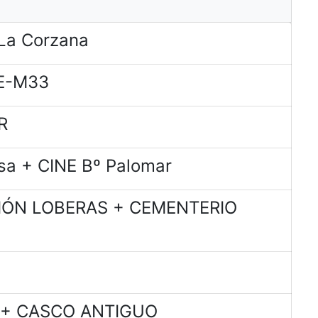
La Corzana
E-M33
R
sa + CINE Bº Palomar
CIÓN LOBERAS + CEMENTERIO
a + CASCO ANTIGUO