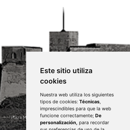
Este sitio utiliza
cookies
Nuestra web utiliza los siguientes
tipos de cookies:
Técnicas
,
imprescindibles para que la web
funcione correctamente;
De
Plaza Mayor 4
22400
MONZÓN
- ARAGÓN
(ESPAÑA)
personalización,
para recordar
· (34) 974 400 700 ·
sus preferencias de uso de la
sac@monzon.es