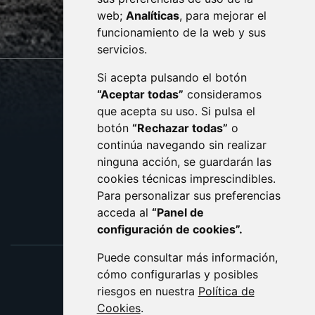
web;
Analíticas
, para mejorar el
monzon.es
funcionamiento de la web y sus
servicios.
Si acepta pulsando el botón
CONTACTO
MAPA WEB
“Aceptar todas”
consideramos
AVISO LEGAL
que acepta su uso. Si pulsa el
PROTECCIÓN DE DATOS
botón
“Rechazar todas”
o
POLÍTICA DE COOKIES
ACCESIBILIDAD
continúa navegando sin realizar
ninguna acción, se guardarán las
ENLACE EXTERNO AL C
cookies técnicas imprescindibles.
Para personalizar sus preferencias
acceda al
“Panel de
configuración de cookies”.
Puede consultar más información,
cómo configurarlas y posibles
riesgos en nuestra
Política de
Cookies
.