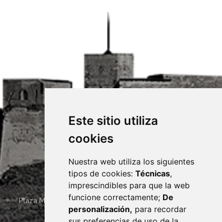
Este sitio utiliza
cookies
Nuestra web utiliza los siguientes
tipos de cookies:
Técnicas
,
imprescindibles para que la web
funcione correctamente;
De
Plaza Mayor 4
22400
MONZÓN
- ARAGÓN
(ESPAÑA)
personalización,
para recordar
· (34) 974 400 700 ·
sus preferencias de uso de la
sac@monzon.es