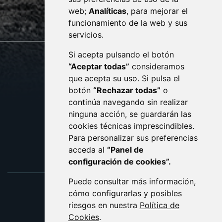
web;
Analíticas
, para mejorar el
monzon.es
funcionamiento de la web y sus
servicios.
Si acepta pulsando el botón
CONTACTO
MAPA WEB
“Aceptar todas”
consideramos
AVISO LEGAL
que acepta su uso. Si pulsa el
PROTECCIÓN DE DATOS
botón
“Rechazar todas”
o
POLÍTICA DE COOKIES
ACCESIBILIDAD
continúa navegando sin realizar
ninguna acción, se guardarán las
ENLACE EXTERNO AL C
cookies técnicas imprescindibles.
Para personalizar sus preferencias
acceda al
“Panel de
configuración de cookies”.
Puede consultar más información,
cómo configurarlas y posibles
riesgos en nuestra
Política de
Cookies
.