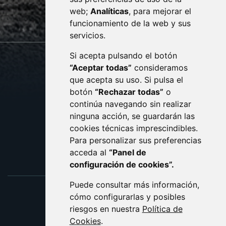
web;
Analíticas
, para mejorar el
monzon.es
funcionamiento de la web y sus
servicios.
Si acepta pulsando el botón
CONTACTO
MAPA WEB
“Aceptar todas”
consideramos
AVISO LEGAL
que acepta su uso. Si pulsa el
PROTECCIÓN DE DATOS
botón
“Rechazar todas”
o
POLÍTICA DE COOKIES
ACCESIBILIDAD
continúa navegando sin realizar
ninguna acción, se guardarán las
ENLACE EXTERNO AL C
cookies técnicas imprescindibles.
Para personalizar sus preferencias
acceda al
“Panel de
configuración de cookies”.
Puede consultar más información,
cómo configurarlas y posibles
riesgos en nuestra
Política de
Cookies
.