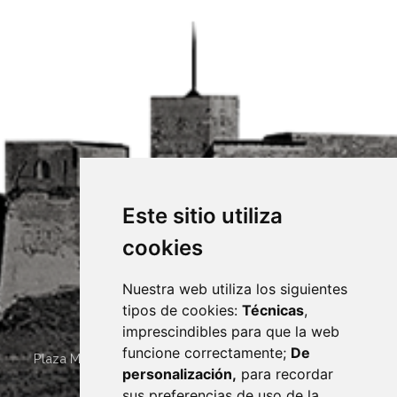
Este sitio utiliza
cookies
Nuestra web utiliza los siguientes
tipos de cookies:
Técnicas
,
imprescindibles para que la web
funcione correctamente;
De
Plaza Mayor 4
22400
MONZÓN
- ARAGÓN
(ESPAÑA)
personalización,
para recordar
· (34) 974 400 700 ·
sus preferencias de uso de la
sac@monzon.es