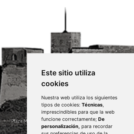
Este sitio utiliza
cookies
Nuestra web utiliza los siguientes
tipos de cookies:
Técnicas
,
imprescindibles para que la web
funcione correctamente;
De
Plaza Mayor 4
22400
MONZÓN
- ARAGÓN
(ESPAÑA)
personalización,
para recordar
· (34) 974 400 700 ·
sus preferencias de uso de la
sac@monzon.es