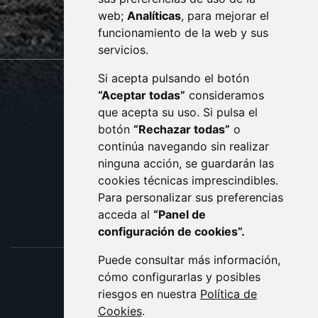
web;
Analíticas
, para mejorar el
monzon.es
funcionamiento de la web y sus
servicios.
Si acepta pulsando el botón
CONTACTO
MAPA WEB
“Aceptar todas”
consideramos
AVISO LEGAL
que acepta su uso. Si pulsa el
PROTECCIÓN DE DATOS
botón
“Rechazar todas”
o
POLÍTICA DE COOKIES
ACCESIBILIDAD
continúa navegando sin realizar
ninguna acción, se guardarán las
ENLACE EXTERNO AL C
cookies técnicas imprescindibles.
Para personalizar sus preferencias
acceda al
“Panel de
configuración de cookies”.
Puede consultar más información,
cómo configurarlas y posibles
riesgos en nuestra
Política de
Cookies
.