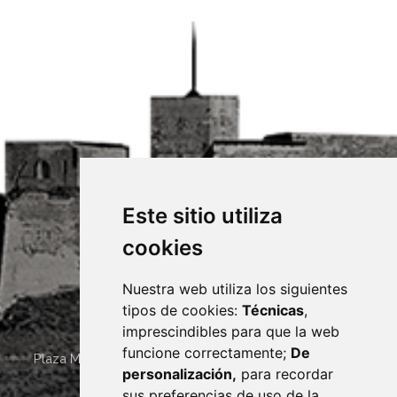
Este sitio utiliza
cookies
Nuestra web utiliza los siguientes
tipos de cookies:
Técnicas
,
imprescindibles para que la web
funcione correctamente;
De
Plaza Mayor 4
22400
MONZÓN
- ARAGÓN
(ESPAÑA)
personalización,
para recordar
· (34) 974 400 700 ·
sus preferencias de uso de la
sac@monzon.es