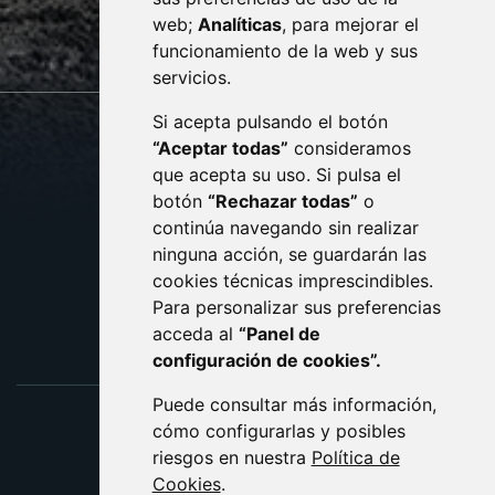
web;
Analíticas
, para mejorar el
monzon.es
funcionamiento de la web y sus
servicios.
Si acepta pulsando el botón
CONTACTO
MAPA WEB
“Aceptar todas”
consideramos
AVISO LEGAL
que acepta su uso. Si pulsa el
PROTECCIÓN DE DATOS
botón
“Rechazar todas”
o
POLÍTICA DE COOKIES
ACCESIBILIDAD
continúa navegando sin realizar
ninguna acción, se guardarán las
ENLACE EXTERNO AL C
cookies técnicas imprescindibles.
Para personalizar sus preferencias
acceda al
“Panel de
configuración de cookies”.
Puede consultar más información,
cómo configurarlas y posibles
riesgos en nuestra
Política de
Cookies
.