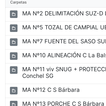
Carpetas
MA Nº2 DELIMITACIÓN SUZ-D 
MA Nº5 TOZAL DE CAMPIAL U
MA Nº7 FUENTE DEL SASO SU
MA Nº10 ALINEACIÓN C La Bal
MA Nº11 viv SNUG + PROTEC
Conchel SG
MA Nº12 C S Bárbara
MA Nº13 PORCHE C S Bárbar