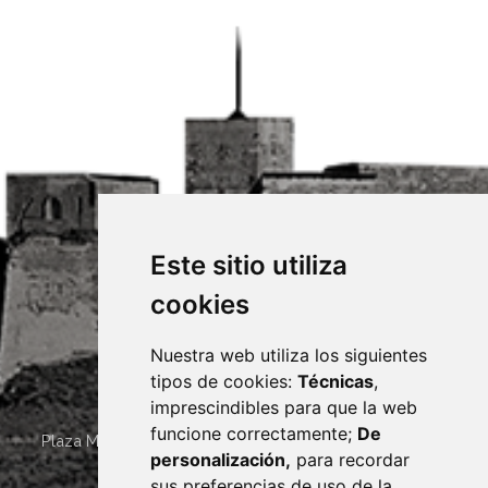
Este sitio utiliza
cookies
Nuestra web utiliza los siguientes
tipos de cookies:
Técnicas
,
imprescindibles para que la web
funcione correctamente;
De
Plaza Mayor 4
22400
MONZÓN
- ARAGÓN
(ESPAÑA)
personalización,
para recordar
· (34) 974 400 700 ·
sus preferencias de uso de la
sac@monzon.es