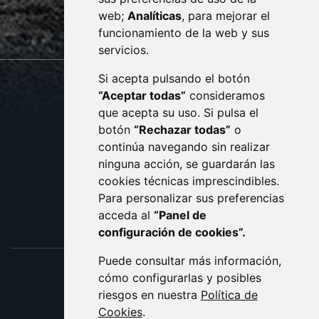
web;
Analíticas
, para mejorar el
monzon.es
funcionamiento de la web y sus
servicios.
Si acepta pulsando el botón
CONTACTO
MAPA WEB
“Aceptar todas”
consideramos
AVISO LEGAL
que acepta su uso. Si pulsa el
PROTECCIÓN DE DATOS
botón
“Rechazar todas”
o
POLÍTICA DE COOKIES
ACCESIBILIDAD
continúa navegando sin realizar
ninguna acción, se guardarán las
ENLACE EXTERNO AL C
cookies técnicas imprescindibles.
Para personalizar sus preferencias
acceda al
“Panel de
configuración de cookies”.
Puede consultar más información,
cómo configurarlas y posibles
riesgos en nuestra
Política de
Cookies
.