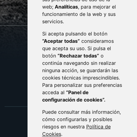
web;
Analíticas
, para mejorar el
monzon.es
funcionamiento de la web y sus
servicios.
Si acepta pulsando el botón
CONTACTO
MAPA WEB
“Aceptar todas”
consideramos
AVISO LEGAL
que acepta su uso. Si pulsa el
PROTECCIÓN DE DATOS
botón
“Rechazar todas”
o
POLÍTICA DE COOKIES
ACCESIBILIDAD
continúa navegando sin realizar
ninguna acción, se guardarán las
ENLACE EXTERNO AL C
cookies técnicas imprescindibles.
Para personalizar sus preferencias
acceda al
“Panel de
configuración de cookies”.
Puede consultar más información,
cómo configurarlas y posibles
riesgos en nuestra
Política de
Cookies
.