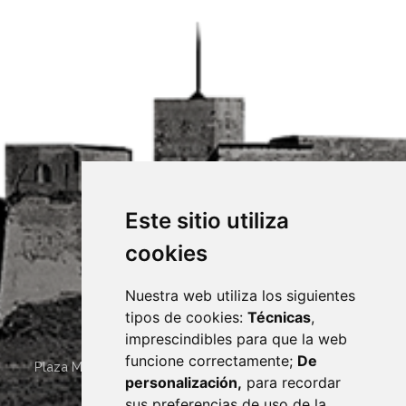
Este sitio utiliza
cookies
Nuestra web utiliza los siguientes
tipos de cookies:
Técnicas
,
imprescindibles para que la web
funcione correctamente;
De
Plaza Mayor 4
22400
MONZÓN
- ARAGÓN
(ESPAÑA)
personalización,
para recordar
· (34) 974 400 700 ·
sus preferencias de uso de la
sac@monzon.es