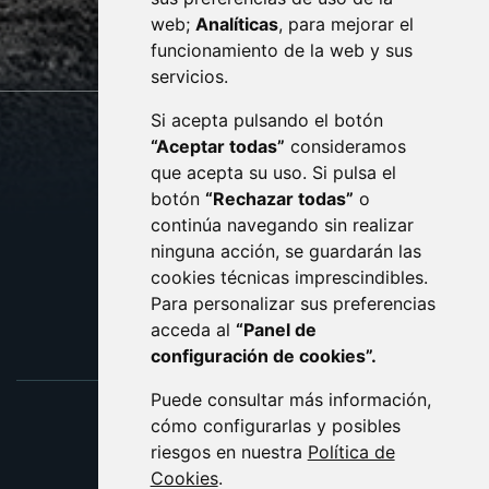
web;
Analíticas
, para mejorar el
monzon.es
funcionamiento de la web y sus
servicios.
Si acepta pulsando el botón
CONTACTO
MAPA WEB
“Aceptar todas”
consideramos
AVISO LEGAL
que acepta su uso. Si pulsa el
PROTECCIÓN DE DATOS
botón
“Rechazar todas”
o
POLÍTICA DE COOKIES
ACCESIBILIDAD
continúa navegando sin realizar
ninguna acción, se guardarán las
ENLACE EXTERNO AL C
cookies técnicas imprescindibles.
Para personalizar sus preferencias
acceda al
“Panel de
configuración de cookies”.
Puede consultar más información,
cómo configurarlas y posibles
riesgos en nuestra
Política de
Cookies
.