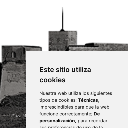
Este sitio utiliza
cookies
Nuestra web utiliza los siguientes
tipos de cookies:
Técnicas
,
imprescindibles para que la web
funcione correctamente;
De
Plaza Mayor 4
22400
MONZÓN
- ARAGÓN
(ESPAÑA)
personalización,
para recordar
· (34) 974 400 700 ·
sus preferencias de uso de la
sac@monzon.es