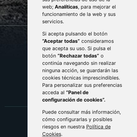
web;
Analíticas
, para mejorar el
monzon.es
funcionamiento de la web y sus
servicios.
Si acepta pulsando el botón
CONTACTO
MAPA WEB
“Aceptar todas”
consideramos
AVISO LEGAL
que acepta su uso. Si pulsa el
PROTECCIÓN DE DATOS
botón
“Rechazar todas”
o
POLÍTICA DE COOKIES
ACCESIBILIDAD
continúa navegando sin realizar
ninguna acción, se guardarán las
ENLACE EXTERNO AL C
cookies técnicas imprescindibles.
Para personalizar sus preferencias
acceda al
“Panel de
configuración de cookies”.
Puede consultar más información,
cómo configurarlas y posibles
riesgos en nuestra
Política de
Cookies
.