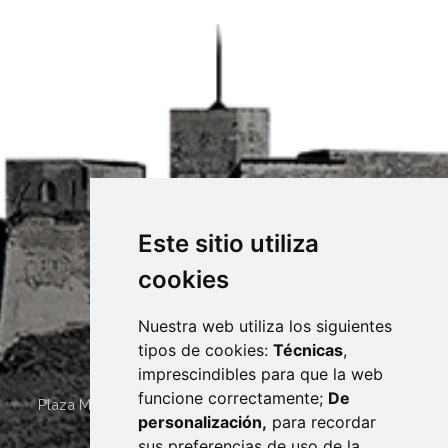
Este sitio utiliza
cookies
Nuestra web utiliza los siguientes
tipos de cookies:
Técnicas
,
imprescindibles para que la web
funcione correctamente;
De
Plaza Mayor 4
22400
MONZÓN
- ARAGÓN
(ESPAÑA)
personalización,
para recordar
· (34) 974 400 700 ·
sus preferencias de uso de la
sac@monzon.es