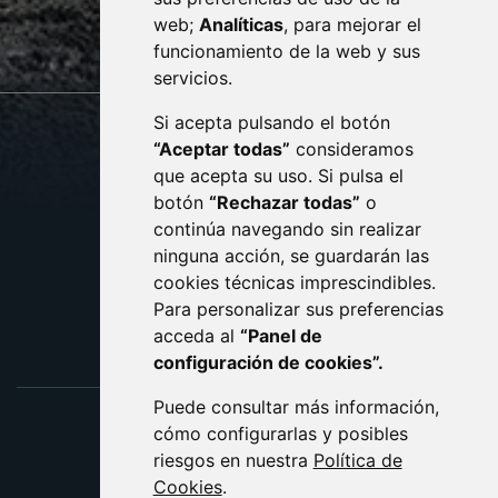
web;
Analíticas
, para mejorar el
monzon.es
funcionamiento de la web y sus
servicios.
Si acepta pulsando el botón
CONTACTO
MAPA WEB
“Aceptar todas”
consideramos
AVISO LEGAL
que acepta su uso. Si pulsa el
PROTECCIÓN DE DATOS
botón
“Rechazar todas”
o
POLÍTICA DE COOKIES
ACCESIBILIDAD
continúa navegando sin realizar
ninguna acción, se guardarán las
ENLACE EXTERNO AL C
cookies técnicas imprescindibles.
Para personalizar sus preferencias
acceda al
“Panel de
configuración de cookies”.
Puede consultar más información,
cómo configurarlas y posibles
riesgos en nuestra
Política de
Cookies
.