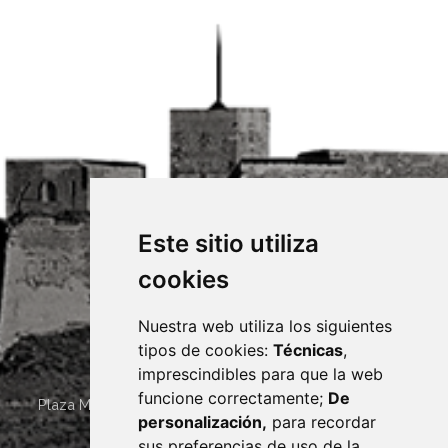
Este sitio utiliza
cookies
Nuestra web utiliza los siguientes
tipos de cookies:
Técnicas
,
imprescindibles para que la web
funcione correctamente;
De
Plaza Mayor 4
22400
MONZÓN
- ARAGÓN
(ESPAÑA)
personalización,
para recordar
· (34) 974 400 700 ·
sus preferencias de uso de la
sac@monzon.es