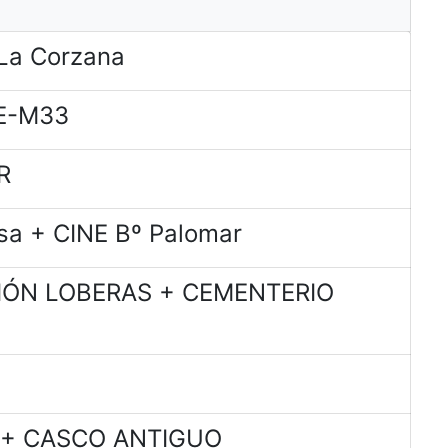
La Corzana
E-M33
R
sa + CINE Bº Palomar
CIÓN LOBERAS + CEMENTERIO
a + CASCO ANTIGUO