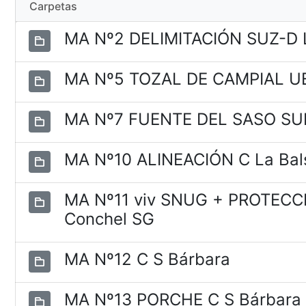
Carpetas
MA Nº2 DELIMITACIÓN SUZ-D 
MA Nº5 TOZAL DE CAMPIAL U
MA Nº7 FUENTE DEL SASO SU
MA Nº10 ALINEACIÓN C La Bal
MA Nº11 viv SNUG + PROTEC
Conchel SG
MA Nº12 C S Bárbara
MA Nº13 PORCHE C S Bárbar