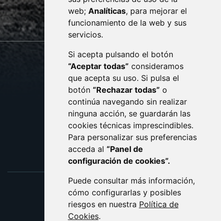
web;
Analíticas
, para mejorar el
monzon.es
funcionamiento de la web y sus
servicios.
Si acepta pulsando el botón
CONTACTO
MAPA WEB
“Aceptar todas”
consideramos
AVISO LEGAL
que acepta su uso. Si pulsa el
PROTECCIÓN DE DATOS
botón
“Rechazar todas”
o
POLÍTICA DE COOKIES
ACCESIBILIDAD
continúa navegando sin realizar
ninguna acción, se guardarán las
ENLACE EXTERNO AL C
cookies técnicas imprescindibles.
Para personalizar sus preferencias
acceda al
“Panel de
configuración de cookies”.
Puede consultar más información,
cómo configurarlas y posibles
riesgos en nuestra
Política de
Cookies
.