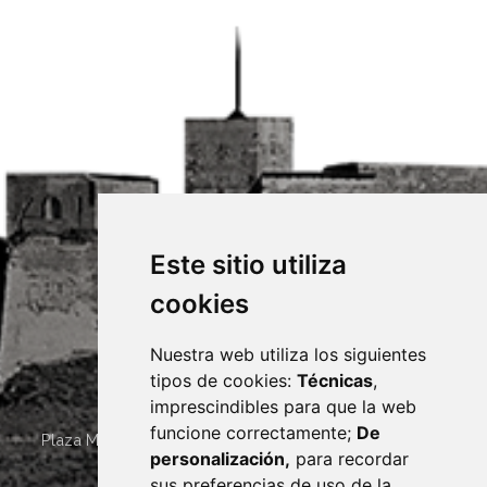
Este sitio utiliza
cookies
Nuestra web utiliza los siguientes
tipos de cookies:
Técnicas
,
imprescindibles para que la web
funcione correctamente;
De
Plaza Mayor 4
22400
MONZÓN
- ARAGÓN
(ESPAÑA)
personalización,
para recordar
· (34) 974 400 700 ·
sus preferencias de uso de la
sac@monzon.es