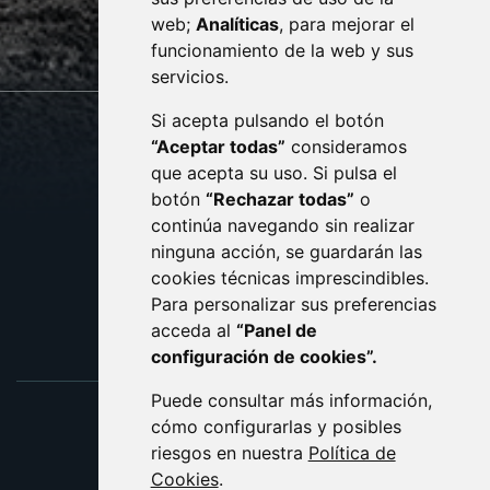
web;
Analíticas
, para mejorar el
monzon.es
funcionamiento de la web y sus
servicios.
Si acepta pulsando el botón
CONTACTO
MAPA WEB
“Aceptar todas”
consideramos
AVISO LEGAL
que acepta su uso. Si pulsa el
PROTECCIÓN DE DATOS
botón
“Rechazar todas”
o
POLÍTICA DE COOKIES
ACCESIBILIDAD
continúa navegando sin realizar
ninguna acción, se guardarán las
ENLACE EXTERNO AL C
cookies técnicas imprescindibles.
Para personalizar sus preferencias
acceda al
“Panel de
configuración de cookies”.
Puede consultar más información,
cómo configurarlas y posibles
riesgos en nuestra
Política de
Cookies
.