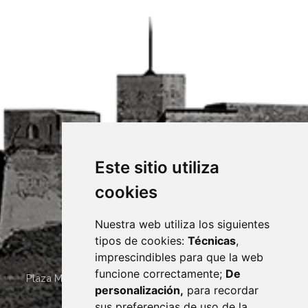
Este sitio utiliza
cookies
Nuestra web utiliza los siguientes
tipos de cookies:
Técnicas
,
imprescindibles para que la web
funcione correctamente;
De
Plaza Mayor 4
22400
MONZÓN
- ARAGÓN
(ESPAÑA)
personalización,
para recordar
· (34) 974 400 700 ·
sus preferencias de uso de la
sac@monzon.es