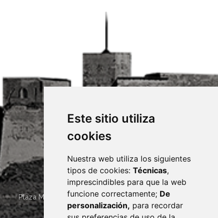
Este sitio utiliza
cookies
Nuestra web utiliza los siguientes
tipos de cookies:
Técnicas
,
imprescindibles para que la web
funcione correctamente;
De
Plaza Mayor 4
22400
MONZÓN
- ARAGÓN
(ESPAÑA)
personalización,
para recordar
· (34) 974 400 700 ·
sus preferencias de uso de la
sac@monzon.es