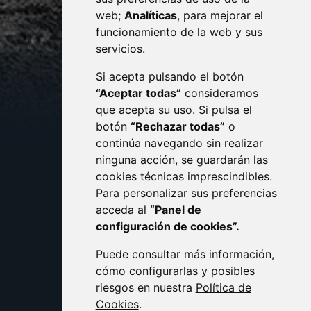
web;
Analíticas
, para mejorar el
monzon.es
funcionamiento de la web y sus
servicios.
Si acepta pulsando el botón
CONTACTO
MAPA WEB
“Aceptar todas”
consideramos
AVISO LEGAL
que acepta su uso. Si pulsa el
PROTECCIÓN DE DATOS
botón
“Rechazar todas”
o
POLÍTICA DE COOKIES
ACCESIBILIDAD
continúa navegando sin realizar
ninguna acción, se guardarán las
ENLACE EXTERNO AL C
cookies técnicas imprescindibles.
Para personalizar sus preferencias
acceda al
“Panel de
configuración de cookies”.
Puede consultar más información,
cómo configurarlas y posibles
riesgos en nuestra
Política de
Cookies
.