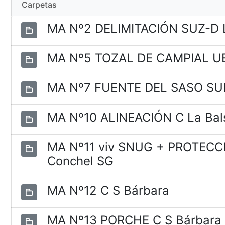
Carpetas
MA Nº2 DELIMITACIÓN SUZ-D 
MA Nº5 TOZAL DE CAMPIAL U
MA Nº7 FUENTE DEL SASO SU
MA Nº10 ALINEACIÓN C La Bal
MA Nº11 viv SNUG + PROTEC
Conchel SG
MA Nº12 C S Bárbara
MA Nº13 PORCHE C S Bárbar