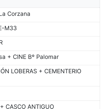
La Corzana
E-M33
R
sa + CINE Bº Palomar
CIÓN LOBERAS + CEMENTERIO
a + CASCO ANTIGUO