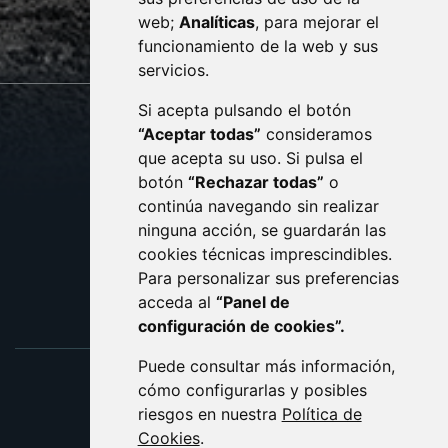
web;
Analíticas
, para mejorar el
monzon.es
funcionamiento de la web y sus
servicios.
Si acepta pulsando el botón
CONTACTO
MAPA WEB
“Aceptar todas”
consideramos
AVISO LEGAL
que acepta su uso. Si pulsa el
PROTECCIÓN DE DATOS
botón
“Rechazar todas”
o
POLÍTICA DE COOKIES
ACCESIBILIDAD
continúa navegando sin realizar
ninguna acción, se guardarán las
ENLACE EXTERNO AL C
cookies técnicas imprescindibles.
Para personalizar sus preferencias
acceda al
“Panel de
configuración de cookies”.
Puede consultar más información,
cómo configurarlas y posibles
riesgos en nuestra
Política de
Cookies
.