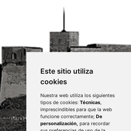
Este sitio utiliza
cookies
Nuestra web utiliza los siguientes
tipos de cookies:
Técnicas
,
imprescindibles para que la web
funcione correctamente;
De
Plaza Mayor 4
22400
MONZÓN
- ARAGÓN
(ESPAÑA)
personalización,
para recordar
· (34) 974 400 700 ·
sus preferencias de uso de la
sac@monzon.es