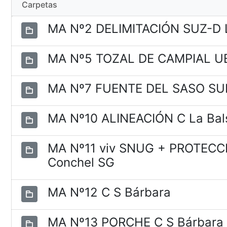
Carpetas
MA Nº2 DELIMITACIÓN SUZ-D 
MA Nº5 TOZAL DE CAMPIAL U
MA Nº7 FUENTE DEL SASO SU
MA Nº10 ALINEACIÓN C La Bal
MA Nº11 viv SNUG + PROTEC
Conchel SG
MA Nº12 C S Bárbara
MA Nº13 PORCHE C S Bárbar