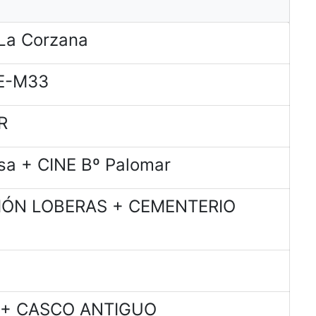
La Corzana
E-M33
R
sa + CINE Bº Palomar
CIÓN LOBERAS + CEMENTERIO
a + CASCO ANTIGUO