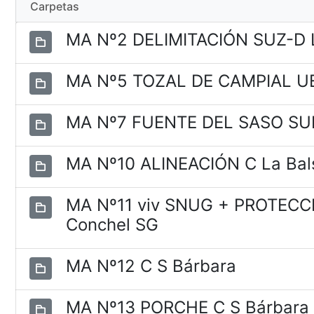
Carpetas
MA Nº2 DELIMITACIÓN SUZ-D 
MA Nº5 TOZAL DE CAMPIAL U
MA Nº7 FUENTE DEL SASO SU
MA Nº10 ALINEACIÓN C La Bal
MA Nº11 viv SNUG + PROTEC
Conchel SG
MA Nº12 C S Bárbara
MA Nº13 PORCHE C S Bárbar