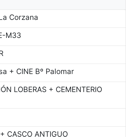
La Corzana
E-M33
R
sa + CINE Bº Palomar
CIÓN LOBERAS + CEMENTERIO
a + CASCO ANTIGUO