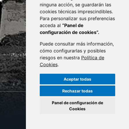
ninguna acción, se guardarán las
cookies técnicas imprescindibles.
Para personalizar sus preferencias
acceda al
“Panel de
configuración de cookies”.
Puede consultar más información,
cómo configurarlas y posibles
Plaza Mayor 4
22400
MONZÓN
- ARAGÓN
(ESPAÑA)
riesgos en nuestra
Política de
· (34) 974 400 700 ·
Cookies
.
sac@monzon.es
Aceptar todas
monzon.es
Rechazar todas
Panel de configuración de
CONTACTO
MAPA WEB
Cookies
AVISO LEGAL
PROTECCIÓN DE DATOS
POLÍTICA DE COOKIES
ACCESIBILIDAD