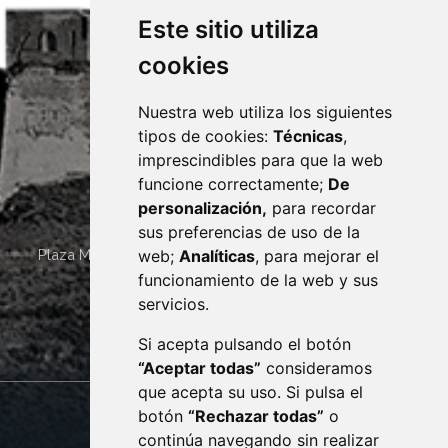
Este sitio utiliza
cookies
Nuestra web utiliza los siguientes
tipos de cookies:
Técnicas
,
imprescindibles para que la web
funcione correctamente;
De
personalización,
para recordar
sus preferencias de uso de la
web;
Analíticas
, para mejorar el
Plaza Mayor 4
22400
MONZÓN
- ARAGÓN
(ESPAÑA)
· (34) 974 400 700 ·
funcionamiento de la web y sus
sac@monzon.es
servicios.
monzon.es
Si acepta pulsando el botón
“Aceptar todas”
consideramos
que acepta su uso. Si pulsa el
botón
“Rechazar todas”
o
CONTACTO
MAPA WEB
continúa navegando sin realizar
AVISO LEGAL