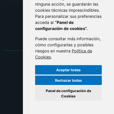
PROTECCIÓN DE DATOS
ninguna acción, se guardarán las
POLÍTICA DE COOKIES
cookies técnicas imprescindibles.
ACCESIBILIDAD
Para personalizar sus preferencias
ENLACE EXTERNO AL C
acceda al
“Panel de
configuración de cookies”.
Puede consultar más información,
cómo configurarlas y posibles
riesgos en nuestra
Política de
Cookies
.
Aceptar todas
Rechazar todas
Panel de configuración de
Cookies