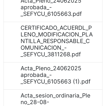
Acta_Pleno_24062025
aprobada_-
_SEFYCU_6105663.pdf
CERTIFICADO_ACUERDL_P
LENO_MODIFICACION_PLA
NTILLA_RESPONSABLE_C
OMUNICACION_-
_SEFYCU_3811268.pdf
Acta_Pleno_24062025
aprobada_-
_SEFYCU_6105663 (1).pdf
Acta_sesion_ordinaria_Ple
no_28-08-