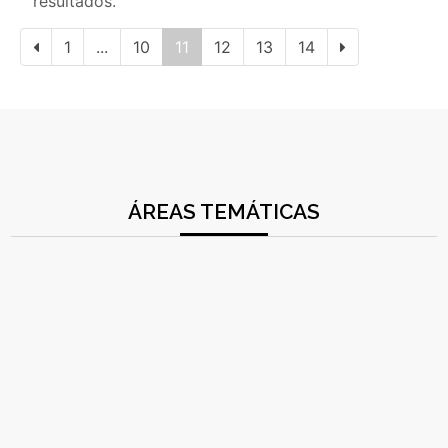
resultados.
1
...
10
11
12
13
14
ÁREAS TEMÁTICAS