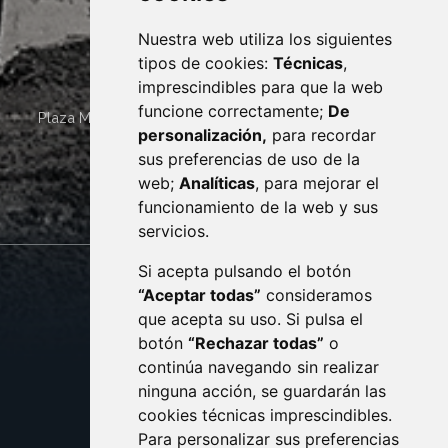
Nuestra web utiliza los siguientes
tipos de cookies:
Técnicas
,
imprescindibles para que la web
funcione correctamente;
De
Plaza Mayor 4
22400
MONZÓN
- ARAGÓN
(ESPAÑA)
personalización,
para recordar
· (34) 974 400 700 ·
sus preferencias de uso de la
sac@monzon.es
web;
Analíticas
, para mejorar el
monzon.es
funcionamiento de la web y sus
servicios.
Si acepta pulsando el botón
CONTACTO
MAPA WEB
“Aceptar todas”
consideramos
AVISO LEGAL
que acepta su uso. Si pulsa el
PROTECCIÓN DE DATOS
botón
“Rechazar todas”
o
POLÍTICA DE COOKIES
ACCESIBILIDAD
continúa navegando sin realizar
ninguna acción, se guardarán las
ENLACE EXTERNO AL C
cookies técnicas imprescindibles.
Para personalizar sus preferencias