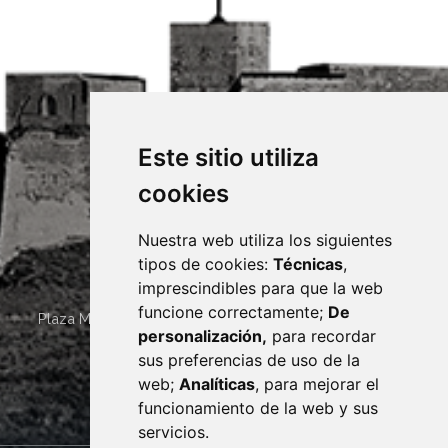
Este sitio utiliza
cookies
Nuestra web utiliza los siguientes
tipos de cookies:
Técnicas
,
imprescindibles para que la web
funcione correctamente;
De
Plaza Mayor 4
22400
MONZÓN
- ARAGÓN
(ESPAÑA)
personalización,
para recordar
· (34) 974 400 700 ·
sus preferencias de uso de la
sac@monzon.es
web;
Analíticas
, para mejorar el
monzon.es
funcionamiento de la web y sus
servicios.