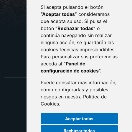
Si acepta pulsando el botón
CONTACTO
MAPA WEB
“Aceptar todas”
consideramos
AVISO LEGAL
que acepta su uso. Si pulsa el
PROTECCIÓN DE DATOS
botón
“Rechazar todas”
o
POLÍTICA DE COOKIES
ACCESIBILIDAD
continúa navegando sin realizar
ninguna acción, se guardarán las
ENLACE EXTERNO AL C
cookies técnicas imprescindibles.
Para personalizar sus preferencias
acceda al
“Panel de
configuración de cookies”.
Puede consultar más información,
cómo configurarlas y posibles
riesgos en nuestra
Política de
Cookies
.
Aceptar todas
Rechazar todas