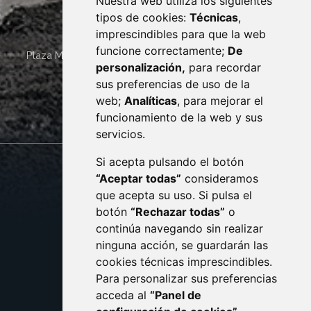
Nuestra web utiliza los siguientes
tipos de cookies:
Técnicas
,
imprescindibles para que la web
funcione correctamente;
De
Plaza Mayor 4
22400
MONZÓN
- ARAGÓN
(ESPAÑA)
personalización,
para recordar
· (34) 974 400 700 ·
sus preferencias de uso de la
sac@monzon.es
web;
Analíticas
, para mejorar el
monzon.es
funcionamiento de la web y sus
servicios.
Si acepta pulsando el botón
CONTACTO
MAPA WEB
“Aceptar todas”
consideramos
AVISO LEGAL
que acepta su uso. Si pulsa el
PROTECCIÓN DE DATOS
botón
“Rechazar todas”
o
POLÍTICA DE COOKIES
ACCESIBILIDAD
continúa navegando sin realizar
ninguna acción, se guardarán las
ENLACE EXTERNO AL C
cookies técnicas imprescindibles.
Para personalizar sus preferencias
acceda al
“Panel de