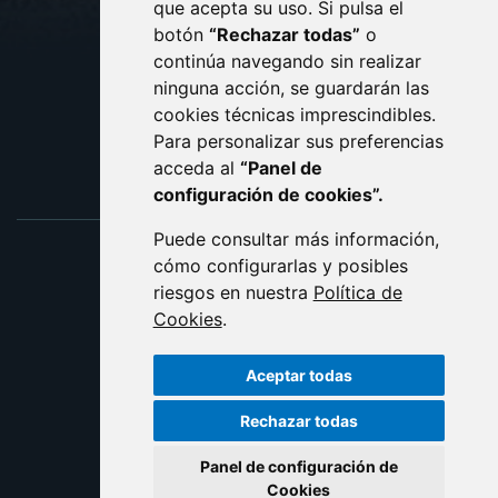
que acepta su uso. Si pulsa el
PROTECCIÓN DE DATOS
botón
“Rechazar todas”
o
POLÍTICA DE COOKIES
ACCESIBILIDAD
continúa navegando sin realizar
ninguna acción, se guardarán las
ENLACE EXTERNO AL C
cookies técnicas imprescindibles.
Para personalizar sus preferencias
acceda al
“Panel de
configuración de cookies”.
Puede consultar más información,
cómo configurarlas y posibles
riesgos en nuestra
Política de
Cookies
.
Aceptar todas
Rechazar todas
Panel de configuración de
Cookies