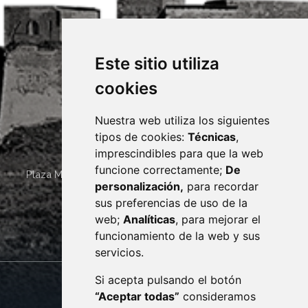
Este sitio utiliza
cookies
Nuestra web utiliza los siguientes
tipos de cookies:
Técnicas
,
imprescindibles para que la web
funcione correctamente;
De
Plaza Mayor 4
22400
MONZÓN
- ARAGÓN
(ESPAÑA)
personalización,
para recordar
· (34) 974 400 700 ·
sus preferencias de uso de la
sac@monzon.es
web;
Analíticas
, para mejorar el
monzon.es
funcionamiento de la web y sus
servicios.
Si acepta pulsando el botón
CONTACTO
MAPA WEB
“Aceptar todas”
consideramos
AVISO LEGAL