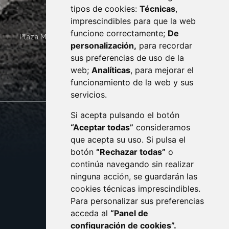
tipos de cookies:
Técnicas
,
imprescindibles para que la web
funcione correctamente;
De
Plaza Mayor 4
22400
MONZÓN
- ARAGÓN
(ESPAÑA)
personalización,
para recordar
· (34) 974 400 700 ·
sus preferencias de uso de la
sac@monzon.es
web;
Analíticas
, para mejorar el
monzon.es
funcionamiento de la web y sus
servicios.
Si acepta pulsando el botón
CONTACTO
MAPA WEB
“Aceptar todas”
consideramos
AVISO LEGAL
que acepta su uso. Si pulsa el
PROTECCIÓN DE DATOS
botón
“Rechazar todas”
o
POLÍTICA DE COOKIES
ACCESIBILIDAD
continúa navegando sin realizar
ninguna acción, se guardarán las
ENLACE EXTERNO AL C
cookies técnicas imprescindibles.
Para personalizar sus preferencias
acceda al
“Panel de
configuración de cookies”.