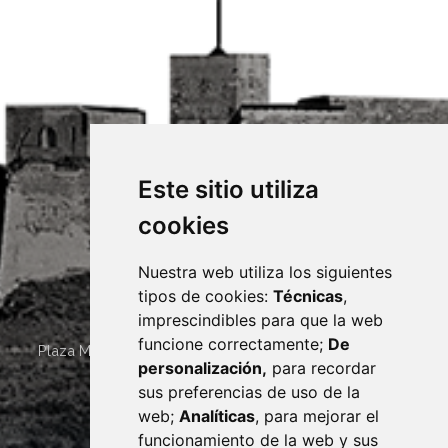
Este sitio utiliza
cookies
Nuestra web utiliza los siguientes
tipos de cookies:
Técnicas
,
imprescindibles para que la web
funcione correctamente;
De
Plaza Mayor 4
22400
MONZÓN
- ARAGÓN
(ESPAÑA)
personalización,
para recordar
· (34) 974 400 700 ·
sus preferencias de uso de la
sac@monzon.es
web;
Analíticas
, para mejorar el
monzon.es
funcionamiento de la web y sus