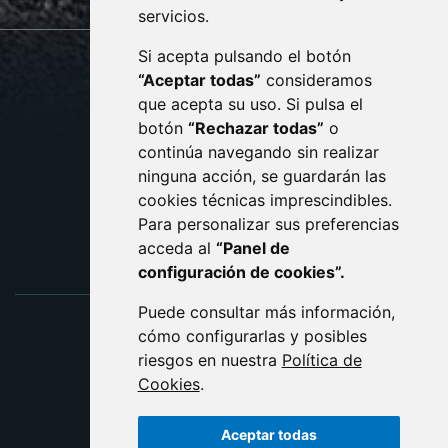
servicios.
Si acepta pulsando el botón
CONTACTO
MAPA WEB
“Aceptar todas”
consideramos
AVISO LEGAL
que acepta su uso. Si pulsa el
PROTECCIÓN DE DATOS
botón
“Rechazar todas”
o
POLÍTICA DE COOKIES
ACCESIBILIDAD
continúa navegando sin realizar
ninguna acción, se guardarán las
ENLACE EXTERNO AL C
cookies técnicas imprescindibles.
Para personalizar sus preferencias
acceda al
“Panel de
configuración de cookies”.
Puede consultar más información,
cómo configurarlas y posibles
riesgos en nuestra
Política de
Cookies
.
Aceptar todas