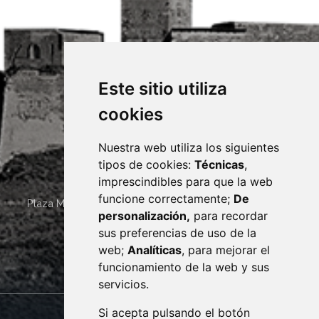
Este sitio utiliza
cookies
Nuestra web utiliza los siguientes
tipos de cookies:
Técnicas
,
imprescindibles para que la web
funcione correctamente;
De
Plaza Mayor 4
22400
MONZÓN
- ARAGÓN
(ESPAÑA)
personalización,
para recordar
· (34) 974 400 700 ·
sus preferencias de uso de la
sac@monzon.es
web;
Analíticas
, para mejorar el
monzon.es
funcionamiento de la web y sus
servicios.
Si acepta pulsando el botón