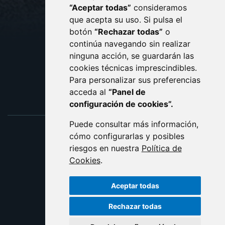
CONTACTO
MAPA WEB
“Aceptar todas”
consideramos
AVISO LEGAL
que acepta su uso. Si pulsa el
PROTECCIÓN DE DATOS
botón
“Rechazar todas”
o
POLÍTICA DE COOKIES
ACCESIBILIDAD
continúa navegando sin realizar
ninguna acción, se guardarán las
ENLACE EXTERNO AL C
cookies técnicas imprescindibles.
Para personalizar sus preferencias
acceda al
“Panel de
configuración de cookies”.
Puede consultar más información,
cómo configurarlas y posibles
riesgos en nuestra
Política de
Cookies
.
Aceptar todas
Rechazar todas