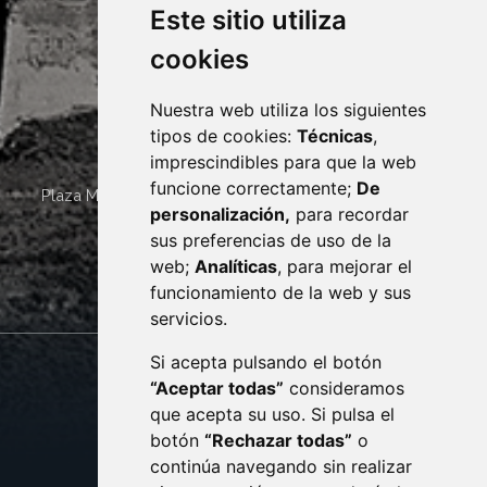
Este sitio utiliza
cookies
Nuestra web utiliza los siguientes
tipos de cookies:
Técnicas
,
imprescindibles para que la web
funcione correctamente;
De
Plaza Mayor 4
22400
MONZÓN
- ARAGÓN
(ESPAÑA)
personalización,
para recordar
· (34) 974 400 700 ·
sus preferencias de uso de la
sac@monzon.es
web;
Analíticas
, para mejorar el
monzon.es
funcionamiento de la web y sus
servicios.
Si acepta pulsando el botón
CONTACTO
MAPA WEB
“Aceptar todas”
consideramos
AVISO LEGAL
que acepta su uso. Si pulsa el
PROTECCIÓN DE DATOS
botón
“Rechazar todas”
o
POLÍTICA DE COOKIES
ACCESIBILIDAD
continúa navegando sin realizar