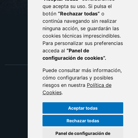
AVISO LEGAL
que acepta su uso. Si pulsa el
PROTECCIÓN DE DATOS
botón
“Rechazar todas”
o
POLÍTICA DE COOKIES
ACCESIBILIDAD
continúa navegando sin realizar
ninguna acción, se guardarán las
ENLACE EXTERNO AL C
cookies técnicas imprescindibles.
Para personalizar sus preferencias
acceda al
“Panel de
configuración de cookies”.
Puede consultar más información,
cómo configurarlas y posibles
riesgos en nuestra
Política de
Cookies
.
Aceptar todas
Rechazar todas
Panel de configuración de