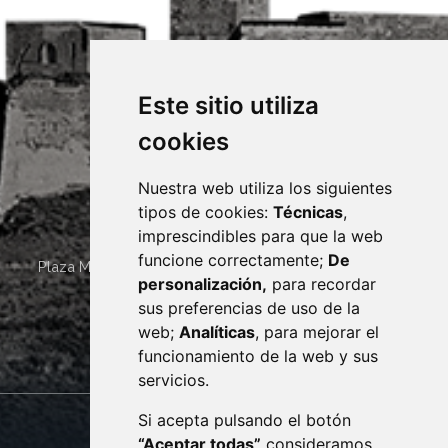
Este sitio utiliza
cookies
Nuestra web utiliza los siguientes
tipos de cookies:
Técnicas
,
imprescindibles para que la web
funcione correctamente;
De
Plaza Mayor 4
22400
MONZÓN
- ARAGÓN
(ESPAÑA)
personalización,
para recordar
· (34) 974 400 700 ·
sus preferencias de uso de la
sac@monzon.es
web;
Analíticas
, para mejorar el
monzon.es
funcionamiento de la web y sus
servicios.
Si acepta pulsando el botón
CONTACTO
MAPA WEB
“Aceptar todas”
consideramos