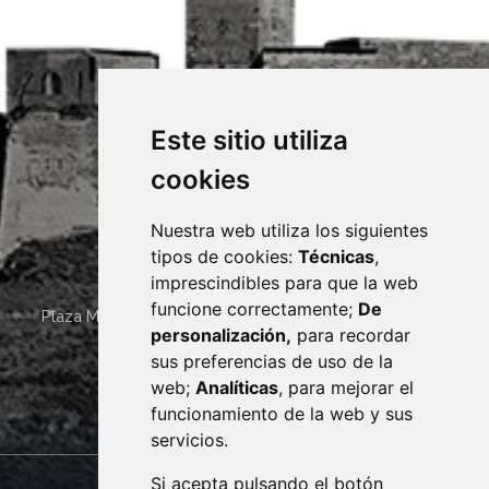
Este sitio utiliza
cookies
Nuestra web utiliza los siguientes
tipos de cookies:
Técnicas
,
imprescindibles para que la web
funcione correctamente;
De
Plaza Mayor 4
22400
MONZÓN
- ARAGÓN
(ESPAÑA)
personalización,
para recordar
· (34) 974 400 700 ·
sus preferencias de uso de la
sac@monzon.es
web;
Analíticas
, para mejorar el
monzon.es
funcionamiento de la web y sus
servicios.
Si acepta pulsando el botón