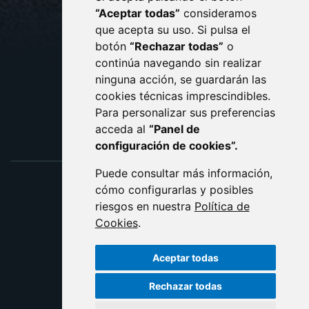
CONTACTO
MAPA WEB
“Aceptar todas”
consideramos
AVISO LEGAL
que acepta su uso. Si pulsa el
PROTECCIÓN DE DATOS
botón
“Rechazar todas”
o
POLÍTICA DE COOKIES
ACCESIBILIDAD
continúa navegando sin realizar
ninguna acción, se guardarán las
ENLACE EXTERNO AL C
cookies técnicas imprescindibles.
Para personalizar sus preferencias
acceda al
“Panel de
configuración de cookies”.
Puede consultar más información,
cómo configurarlas y posibles
riesgos en nuestra
Política de
Cookies
.
Aceptar todas
Rechazar todas