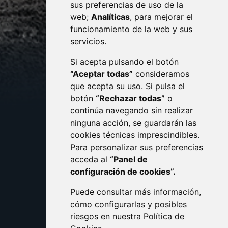
sus preferencias de uso de la
sac@monzon.es
web;
Analíticas
, para mejorar el
monzon.es
funcionamiento de la web y sus
servicios.
Si acepta pulsando el botón
CONTACTO
MAPA WEB
“Aceptar todas”
consideramos
AVISO LEGAL
que acepta su uso. Si pulsa el
PROTECCIÓN DE DATOS
botón
“Rechazar todas”
o
POLÍTICA DE COOKIES
ACCESIBILIDAD
continúa navegando sin realizar
ninguna acción, se guardarán las
ENLACE EXTERNO AL C
cookies técnicas imprescindibles.
Para personalizar sus preferencias
acceda al
“Panel de
configuración de cookies”.
Puede consultar más información,
cómo configurarlas y posibles
riesgos en nuestra
Política de