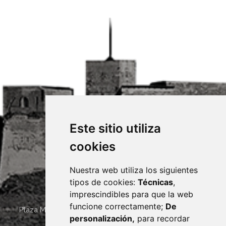
Este sitio utiliza
cookies
Nuestra web utiliza los siguientes
tipos de cookies:
Técnicas
,
imprescindibles para que la web
funcione correctamente;
De
Plaza Mayor 4
22400
MONZÓN
- ARAGÓN
(ESPAÑA)
personalización,
para recordar
· (34) 974 400 700 ·