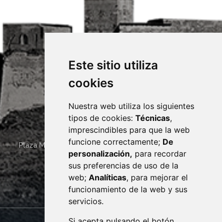
Este sitio utiliza
cookies
Nuestra web utiliza los siguientes
tipos de cookies:
Técnicas
,
imprescindibles para que la web
funcione correctamente;
De
Plaza Mayor 4
22400
MONZÓN
- ARAGÓN
(ESPAÑA)
personalización,
para recordar
· (34) 974 400 700 ·
sus preferencias de uso de la
sac@monzon.es
web;
Analíticas
, para mejorar el
monzon.es
funcionamiento de la web y sus
servicios.
Si acepta pulsando el botón