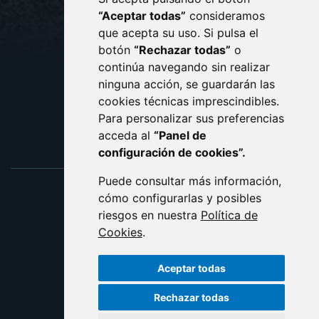
CONTACTO
MAPA WEB
“Aceptar todas”
consideramos
AVISO LEGAL
que acepta su uso. Si pulsa el
PROTECCIÓN DE DATOS
botón
“Rechazar todas”
o
POLÍTICA DE COOKIES
ACCESIBILIDAD
continúa navegando sin realizar
ninguna acción, se guardarán las
ENLACE EXTERNO AL C
cookies técnicas imprescindibles.
Para personalizar sus preferencias
acceda al
“Panel de
configuración de cookies”.
Puede consultar más información,
cómo configurarlas y posibles
riesgos en nuestra
Política de
Cookies
.
Aceptar todas
Rechazar todas