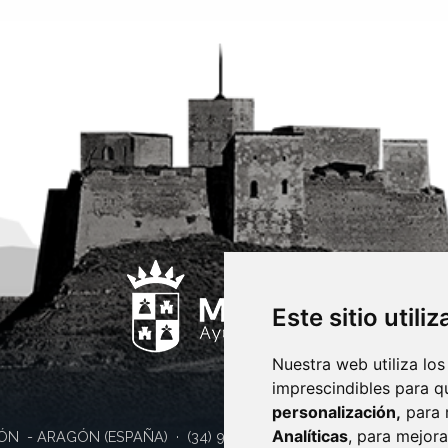
Este sitio utili
Nuestra web utiliza los
imprescindibles para q
personalización,
para 
Analíticas
, para mejora
ÓN
- ARAGÓN
(ESPAÑA)
· (34) 974 400 700 ·
sac@monzon.es