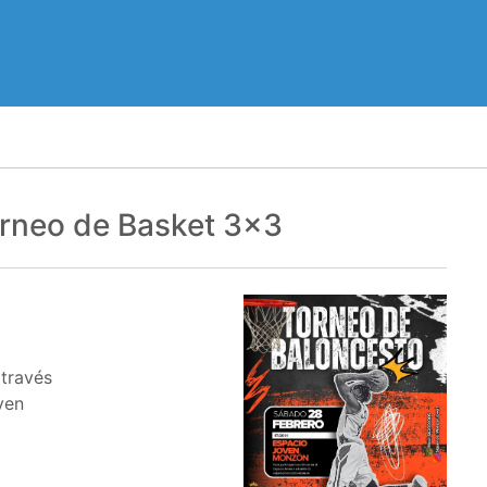
orneo de Basket 3x3
 través
ven