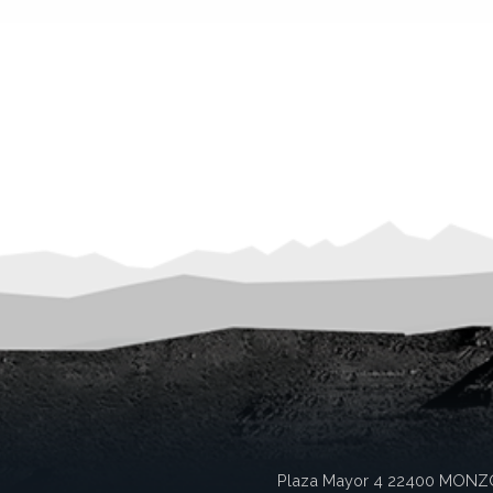
Plaza Mayor 4
22400
MONZ