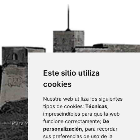
Este sitio utiliza
cookies
Nuestra web utiliza los siguientes
tipos de cookies:
Técnicas
,
imprescindibles para que la web
funcione correctamente;
De
Plaza Mayor 4
22400
MONZÓN
- ARAGÓN
(ESPAÑA)
personalización,
para recordar
· (34) 974 400 700 ·
sus preferencias de uso de la
sac@monzon.es