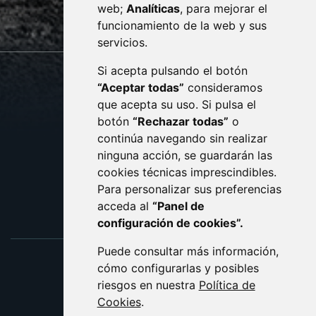
web;
Analíticas
, para mejorar el
monzon.es
funcionamiento de la web y sus
servicios.
Si acepta pulsando el botón
CONTACTO
MAPA WEB
“Aceptar todas”
consideramos
AVISO LEGAL
que acepta su uso. Si pulsa el
PROTECCIÓN DE DATOS
botón
“Rechazar todas”
o
POLÍTICA DE COOKIES
ACCESIBILIDAD
continúa navegando sin realizar
ninguna acción, se guardarán las
ENLACE EXTERNO AL C
cookies técnicas imprescindibles.
Para personalizar sus preferencias
acceda al
“Panel de
configuración de cookies”.
Puede consultar más información,
cómo configurarlas y posibles
riesgos en nuestra
Política de
Cookies
.