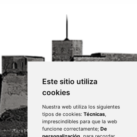
Este sitio utiliza
cookies
Nuestra web utiliza los siguientes
tipos de cookies:
Técnicas
,
imprescindibles para que la web
funcione correctamente;
De
Plaza Mayor 4
22400
MONZÓN
- ARAGÓN
(ESPAÑA)
personalización,
para recordar