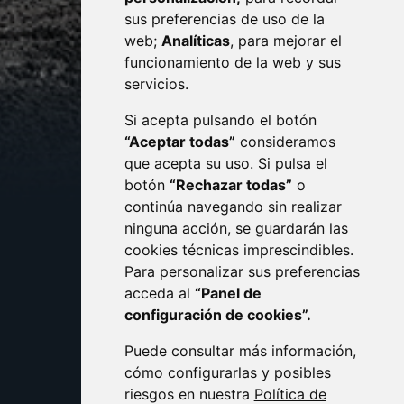
· (34) 974 400 700 ·
sus preferencias de uso de la
sac@monzon.es
web;
Analíticas
, para mejorar el
monzon.es
funcionamiento de la web y sus
servicios.
Si acepta pulsando el botón
CONTACTO
MAPA WEB
“Aceptar todas”
consideramos
AVISO LEGAL
que acepta su uso. Si pulsa el
PROTECCIÓN DE DATOS
botón
“Rechazar todas”
o
POLÍTICA DE COOKIES
ACCESIBILIDAD
continúa navegando sin realizar
ninguna acción, se guardarán las
ENLACE EXTERNO AL C
cookies técnicas imprescindibles.
Para personalizar sus preferencias
acceda al
“Panel de
configuración de cookies”.
Puede consultar más información,
cómo configurarlas y posibles
riesgos en nuestra
Política de