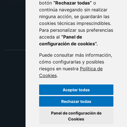
botón
“Rechazar todas”
o
POLÍTICA DE COOKIES
ACCESIBILIDAD
continúa navegando sin realizar
ninguna acción, se guardarán las
ENLACE EXTERNO AL C
cookies técnicas imprescindibles.
Para personalizar sus preferencias
acceda al
“Panel de
configuración de cookies”.
Puede consultar más información,
cómo configurarlas y posibles
riesgos en nuestra
Política de
Cookies
.
Aceptar todas
Rechazar todas
Panel de configuración de
Cookies