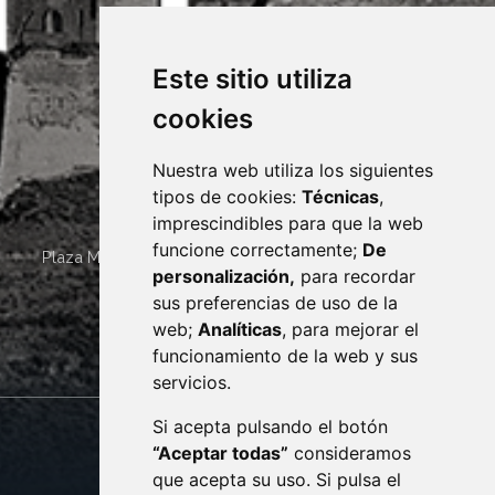
Este sitio utiliza
cookies
Nuestra web utiliza los siguientes
tipos de cookies:
Técnicas
,
imprescindibles para que la web
funcione correctamente;
De
Plaza Mayor 4
22400
MONZÓN
- ARAGÓN
(ESPAÑA)
personalización,
para recordar
· (34) 974 400 700 ·
sus preferencias de uso de la
sac@monzon.es
web;
Analíticas
, para mejorar el
monzon.es
funcionamiento de la web y sus
servicios.
Si acepta pulsando el botón
CONTACTO
MAPA WEB
“Aceptar todas”
consideramos
AVISO LEGAL
que acepta su uso. Si pulsa el
PROTECCIÓN DE DATOS