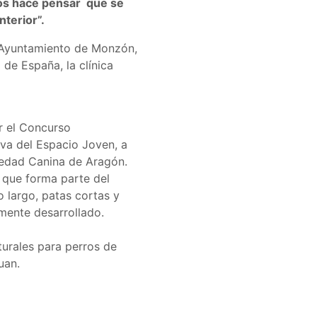
nos hace pensar que se
nterior”.
l Ayuntamiento de Monzón,
de España, la clínica
ar el Concurso
iva del Espacio Joven, a
ciedad Canina de Aragón.
 que forma parte del
o largo, patas cortas y
amente desarrollado.
turales para perros de
uan.