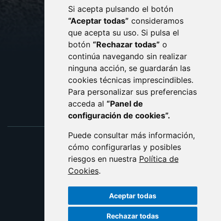
Si acepta pulsando el botón
CONTACTO
MAPA WEB
“Aceptar todas”
consideramos
AVISO LEGAL
que acepta su uso. Si pulsa el
PROTECCIÓN DE DATOS
botón
“Rechazar todas”
o
POLÍTICA DE COOKIES
ACCESIBILIDAD
continúa navegando sin realizar
ninguna acción, se guardarán las
ENLACE EXTERNO AL C
cookies técnicas imprescindibles.
Para personalizar sus preferencias
acceda al
“Panel de
configuración de cookies”.
Puede consultar más información,
cómo configurarlas y posibles
riesgos en nuestra
Política de
Cookies
.
Aceptar todas
Rechazar todas