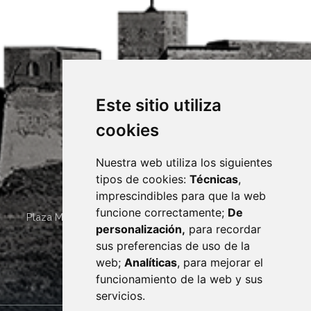
Este sitio utiliza
cookies
Nuestra web utiliza los siguientes
tipos de cookies:
Técnicas
,
imprescindibles para que la web
funcione correctamente;
De
Plaza Mayor 4
22400
MONZÓN
- ARAGÓN
(ESPAÑA)
personalización,
para recordar
· (34) 974 400 700 ·
sus preferencias de uso de la
sac@monzon.es
web;
Analíticas
, para mejorar el
monzon.es
funcionamiento de la web y sus
servicios.