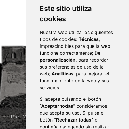
Este sitio utiliza
cookies
Nuestra web utiliza los siguientes
tipos de cookies:
Técnicas
,
imprescindibles para que la web
funcione correctamente;
De
personalización,
para recordar
sus preferencias de uso de la
web;
Analíticas
, para mejorar el
funcionamiento de la web y sus
servicios.
Si acepta pulsando el botón
“Aceptar todas”
consideramos
que acepta su uso. Si pulsa el
Plaza Mayor 4
22400
MONZÓN
- ARAGÓN
(ESPAÑA)
botón
“Rechazar todas”
o
· (34) 974 400 700 ·
continúa navegando sin realizar
sac@monzon.es