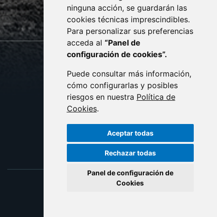
ninguna acción, se guardarán las
cookies técnicas imprescindibles.
monzon.es
Para personalizar sus preferencias
acceda al
“Panel de
configuración de cookies”.
CONTACTO
MAPA WEB
AVISO LEGAL
Puede consultar más información,
PROTECCIÓN DE DATOS
cómo configurarlas y posibles
POLÍTICA DE COOKIES
riesgos en nuestra
Política de
ACCESIBILIDAD
Cookies
.
ENLACE EXTERNO AL C
Aceptar todas
Rechazar todas
Panel de configuración de
Cookies