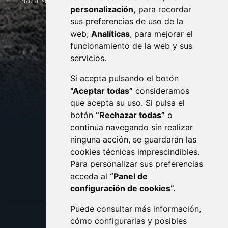
Plaza Mayor 4
22400
MONZÓN
- ARAGÓN
(ESPAÑA)
personalización,
para recordar
· (34) 974 400 700 ·
sus preferencias de uso de la
sac@monzon.es
web;
Analíticas
, para mejorar el
monzon.es
funcionamiento de la web y sus
servicios.
Si acepta pulsando el botón
CONTACTO
MAPA WEB
“Aceptar todas”
consideramos
AVISO LEGAL
que acepta su uso. Si pulsa el
PROTECCIÓN DE DATOS
botón
“Rechazar todas”
o
POLÍTICA DE COOKIES
ACCESIBILIDAD
continúa navegando sin realizar
ninguna acción, se guardarán las
ENLACE EXTERNO AL C
cookies técnicas imprescindibles.
Para personalizar sus preferencias
acceda al
“Panel de
configuración de cookies”.
Puede consultar más información,
cómo configurarlas y posibles