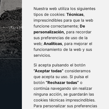
Nuestra web utiliza los siguientes
tipos de cookies:
Técnicas
,
imprescindibles para que la web
funcione correctamente;
De
Plaza Mayor 4
22400
MONZÓN
- ARAGÓN
(ESPAÑA)
personalización,
para recordar
· (34) 974 400 700 ·
sus preferencias de uso de la
sac@monzon.es
web;
Analíticas
, para mejorar el
monzon.es
funcionamiento de la web y sus
servicios.
Si acepta pulsando el botón
CONTACTO
MAPA WEB
“Aceptar todas”
consideramos
AVISO LEGAL
que acepta su uso. Si pulsa el
PROTECCIÓN DE DATOS
botón
“Rechazar todas”
o
POLÍTICA DE COOKIES
ACCESIBILIDAD
continúa navegando sin realizar
ninguna acción, se guardarán las
ENLACE EXTERNO AL C
cookies técnicas imprescindibles.
Para personalizar sus preferencias