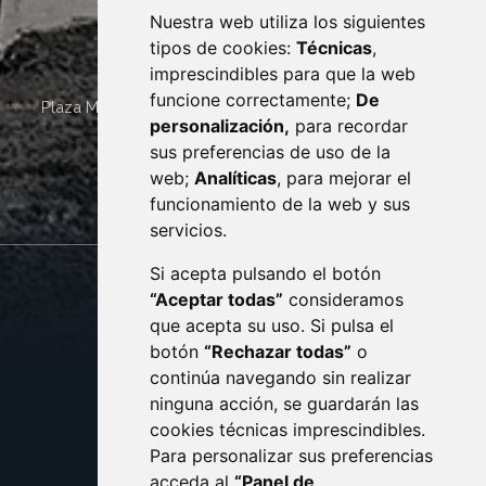
Nuestra web utiliza los siguientes
tipos de cookies:
Técnicas
,
imprescindibles para que la web
funcione correctamente;
De
Plaza Mayor 4
22400
MONZÓN
- ARAGÓN
(ESPAÑA)
personalización,
para recordar
· (34) 974 400 700 ·
sus preferencias de uso de la
sac@monzon.es
web;
Analíticas
, para mejorar el
monzon.es
funcionamiento de la web y sus
servicios.
Si acepta pulsando el botón
CONTACTO
MAPA WEB
“Aceptar todas”
consideramos
AVISO LEGAL
que acepta su uso. Si pulsa el
PROTECCIÓN DE DATOS
botón
“Rechazar todas”
o
POLÍTICA DE COOKIES
ACCESIBILIDAD
continúa navegando sin realizar
ninguna acción, se guardarán las
ENLACE EXTERNO AL C
cookies técnicas imprescindibles.
Para personalizar sus preferencias
acceda al
“Panel de