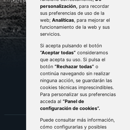
Plaza Mayor 4
22400
MONZÓN
- ARAGÓN
(ESPAÑA)
personalización,
para recordar
· (34) 974 400 700 ·
sus preferencias de uso de la
sac@monzon.es
web;
Analíticas
, para mejorar el
monzon.es
funcionamiento de la web y sus
servicios.
Si acepta pulsando el botón
CONTACTO
MAPA WEB
“Aceptar todas”
consideramos
AVISO LEGAL
que acepta su uso. Si pulsa el
PROTECCIÓN DE DATOS
botón
“Rechazar todas”
o
POLÍTICA DE COOKIES
ACCESIBILIDAD
continúa navegando sin realizar
ninguna acción, se guardarán las
ENLACE EXTERNO AL C
cookies técnicas imprescindibles.
Para personalizar sus preferencias
acceda al
“Panel de
configuración de cookies”.
Puede consultar más información,
cómo configurarlas y posibles