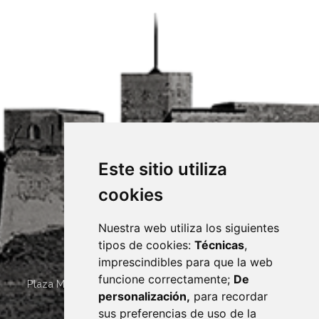
Este sitio utiliza
cookies
Nuestra web utiliza los siguientes
tipos de cookies:
Técnicas
,
imprescindibles para que la web
funcione correctamente;
De
Plaza Mayor 4
22400
MONZÓN
- ARAGÓN
(ESPAÑA)
personalización,
para recordar
· (34) 974 400 700 ·
sus preferencias de uso de la
sac@monzon.es