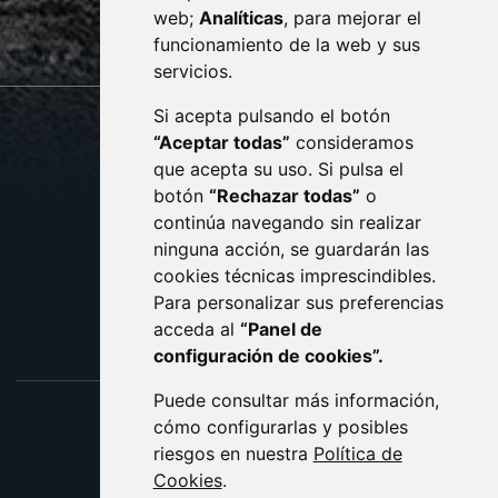
web;
Analíticas
, para mejorar el
monzon.es
funcionamiento de la web y sus
servicios.
Si acepta pulsando el botón
CONTACTO
MAPA WEB
“Aceptar todas”
consideramos
AVISO LEGAL
que acepta su uso. Si pulsa el
PROTECCIÓN DE DATOS
botón
“Rechazar todas”
o
POLÍTICA DE COOKIES
ACCESIBILIDAD
continúa navegando sin realizar
ninguna acción, se guardarán las
ENLACE EXTERNO AL C
cookies técnicas imprescindibles.
Para personalizar sus preferencias
acceda al
“Panel de
configuración de cookies”.
Puede consultar más información,
cómo configurarlas y posibles
riesgos en nuestra
Política de
Cookies
.